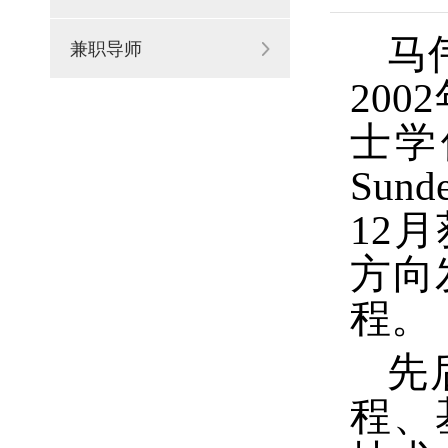
马
兼职导师
2002
士学
Sunde
12
月
方向
程。
先
程、