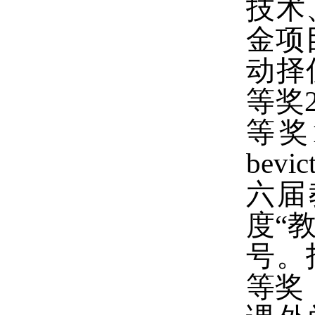
技术
金项
动择
等奖
等奖
be
六届
度
“
号。
等奖