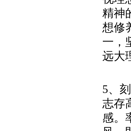
精神
想修
一，
远大
5
、刻
志存
感。