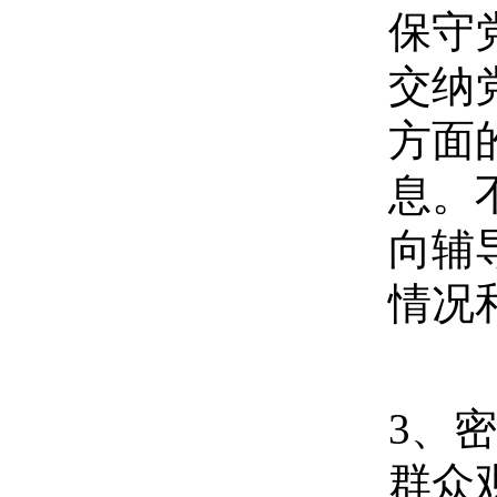
保守
交纳
方面
息。
向辅
情况
3
、密
群众